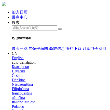
加入日历
展商中心
搜索
热门搜索关键词
展会一览
展馆平面图
商旅信息
资料下载
订阅电子期刊
CN
English
auto-translation
Български
Hrvatski
Čeština
Dánština
Nizozemština
Filipínština
francouzština
němčina
Italiano
Malese
Polacco