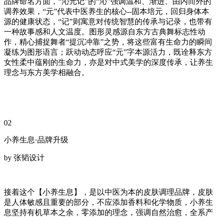
品牌命名方面，“沁元记”的“沁”强调温和、渐进、由内而外的
调养效果，“元”代表中医养生的核心--固本培元，回归身体本
源的健康状态，“记”则寓意对传统智慧的传承与记录，也带有
一种故事感和人文温度。图形灵感源自东方古典舞标志性动
作，精心捕捉舞者“提沉冲靠”之势，将这些富有生命力的瞬间
凝练为图形语言；跃动动态呼应“元”字本源活力，既诠释东方
女性柔中蕴刚的生命力，亦是对中式美学的深度传承，让养生
理念与东方美学相融合。
02
小养生息·品牌升级
by 张韬设计
接着这个【小养生息】，是以中医为本的皮肤调理品牌，皮肤
是人体敏感且重要的部分，不应添加香料和化学物质，小养生
息坚持有机草本之余，零添加的理念，强调自然治愈，全系产