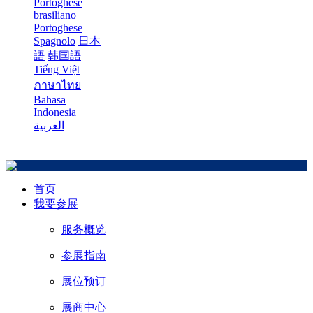
Portoghese
brasiliano
Portoghese
Spagnolo
日本
語
韩国語
Tiếng Việt
ภาษาไทย
Bahasa
Indonesia
العربية
首页
我要参展
服务概览
参展指南
展位预订
展商中心