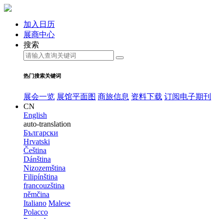
加入日历
展商中心
搜索
热门搜索关键词
展会一览
展馆平面图
商旅信息
资料下载
订阅电子期刊
CN
English
auto-translation
Български
Hrvatski
Čeština
Dánština
Nizozemština
Filipínština
francouzština
němčina
Italiano
Malese
Polacco