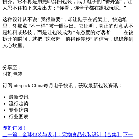
拼齐。它不再是用完即弃的包装，成了鞋子的 “番外篇”，让
人忍不住拍下来发出去：“你看，连盒子都在跟我玩呢。”
这种设计从不说 “我很重要”，却让鞋子在货架上、快递堆
里，凭那点 “不一样” 被一眼认出。它证明，真正的创意从不
是堆料或炫技，而是让包装成为 “有态度的对话者”—— 在被
拆开的瞬间，就把 “这双鞋，值得你停步” 的信号，稳稳递到
人心坎里。
分享至：
时刻包装
订阅interpack China每月电子快讯，获取最新包装资讯：
最新资讯
流行趋势
专业访谈
行业图表
即刻订阅！
上一篇：全球包装与设计：宠物食品包装设计【合集】
下一