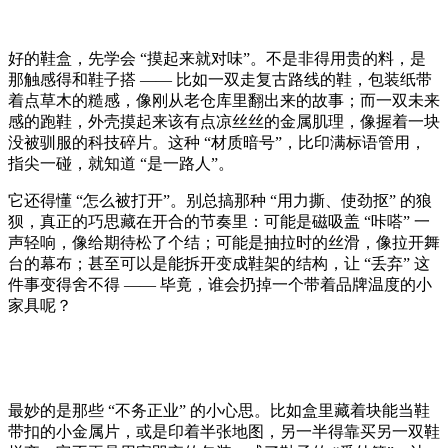
好的鞋盒，先学会 “摸起来就对味”。不是非得用贵的料，是
那触感得和鞋子搭 —— 比如一双走复古路线的鞋，包装纸带
着点草木的糙感，像刚从老仓库里翻出来的故事；而一双未来
感的跑鞋，外壳摸起来该有点凉丝丝的金属肌理，像握着一块
没被驯服的科技碎片。这种 “材质暗号”，比印满标语管用，
指尖一碰，就知道 “是一路人”。
它还得懂 “怎么被打开”。别总搞那种 “用力撕、使劲抠” 的狼
狈，真正的巧思藏在开合的节奏里：可能是磁吸盖 “咔嗒” 一
声轻响，像给期待松了个结；可能是抽拉时的丝滑，像拉开舞
台的幕布；甚至可以是能拆开变成鞋架的结构，让 “丢弃” 这
件事变得舍不得 —— 毕竟，谁会扔掉一个带着品牌温度的小
家具呢？
最妙的是那些 “不务正业” 的小心思。比如盒里藏着块能当鞋
带扣的小金属片，或是印着半张地图，另一半得靠买另一双鞋