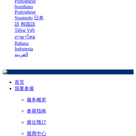
Portoghese
brasiliano
Portoghese
Spagnolo
日本
語
韩国語
Tiếng Việt
ภาษาไทย
Bahasa
Indonesia
العربية
首页
我要参展
服务概览
参展指南
展位预订
展商中心