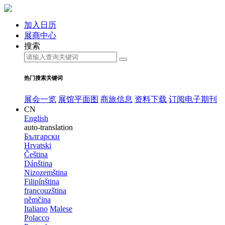
加入日历
展商中心
搜索
热门搜索关键词
展会一览
展馆平面图
商旅信息
资料下载
订阅电子期刊
CN
English
auto-translation
Български
Hrvatski
Čeština
Dánština
Nizozemština
Filipínština
francouzština
němčina
Italiano
Malese
Polacco