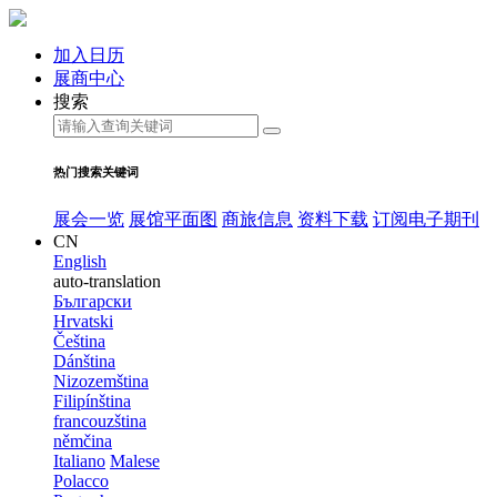
加入日历
展商中心
搜索
热门搜索关键词
展会一览
展馆平面图
商旅信息
资料下载
订阅电子期刊
CN
English
auto-translation
Български
Hrvatski
Čeština
Dánština
Nizozemština
Filipínština
francouzština
němčina
Italiano
Malese
Polacco