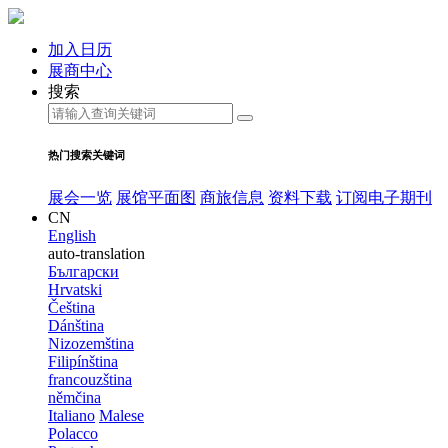
加入日历
展商中心
搜索
热门搜索关键词
展会一览
展馆平面图
商旅信息
资料下载
订阅电子期刊
CN
English
auto-translation
Български
Hrvatski
Čeština
Dánština
Nizozemština
Filipínština
francouzština
němčina
Italiano
Malese
Polacco