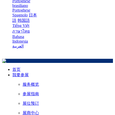
Portoghese
brasiliano
Portoghese
Spagnolo
日本
語
韩国語
Tiếng Việt
ภาษาไทย
Bahasa
Indonesia
العربية
首页
我要参展
服务概览
参展指南
展位预订
展商中心