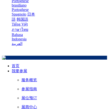
Portoghese
brasiliano
Portoghese
Spagnolo
日本
語
韩国語
Tiếng Việt
ภาษาไทย
Bahasa
Indonesia
العربية
首页
我要参展
服务概览
参展指南
展位预订
展商中心