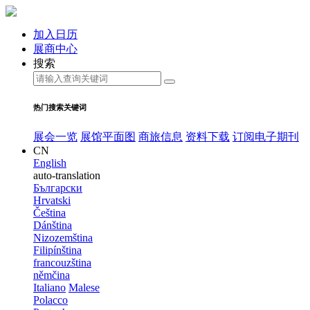
加入日历
展商中心
搜索
热门搜索关键词
展会一览
展馆平面图
商旅信息
资料下载
订阅电子期刊
CN
English
auto-translation
Български
Hrvatski
Čeština
Dánština
Nizozemština
Filipínština
francouzština
němčina
Italiano
Malese
Polacco