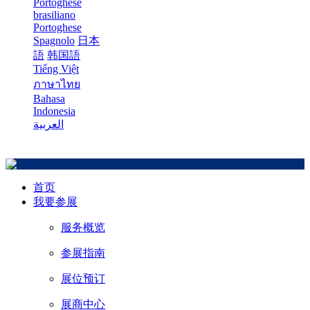
Portoghese
brasiliano
Portoghese
Spagnolo
日本
語
韩国語
Tiếng Việt
ภาษาไทย
Bahasa
Indonesia
العربية
首页
我要参展
服务概览
参展指南
展位预订
展商中心