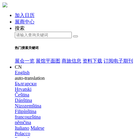
加入日历
展商中心
搜索
热门搜索关键词
展会一览
展馆平面图
商旅信息
资料下载
订阅电子期刊
CN
English
auto-translation
Български
Hrvatski
Čeština
Dánština
Nizozemština
Filipínština
francouzština
němčina
Italiano
Malese
Polacco