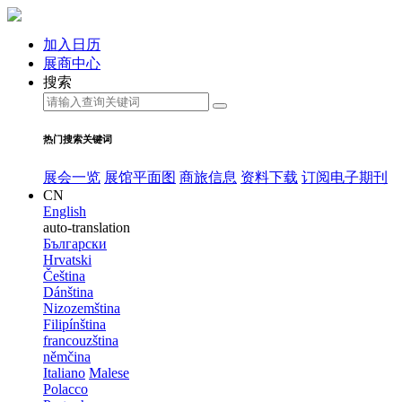
加入日历
展商中心
搜索
热门搜索关键词
展会一览
展馆平面图
商旅信息
资料下载
订阅电子期刊
CN
English
auto-translation
Български
Hrvatski
Čeština
Dánština
Nizozemština
Filipínština
francouzština
němčina
Italiano
Malese
Polacco