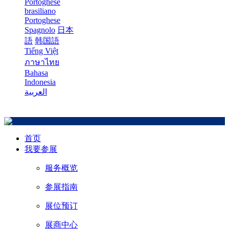
Portoghese
brasiliano
Portoghese
Spagnolo
日本
語
韩国語
Tiếng Việt
ภาษาไทย
Bahasa
Indonesia
العربية
首页
我要参展
服务概览
参展指南
展位预订
展商中心