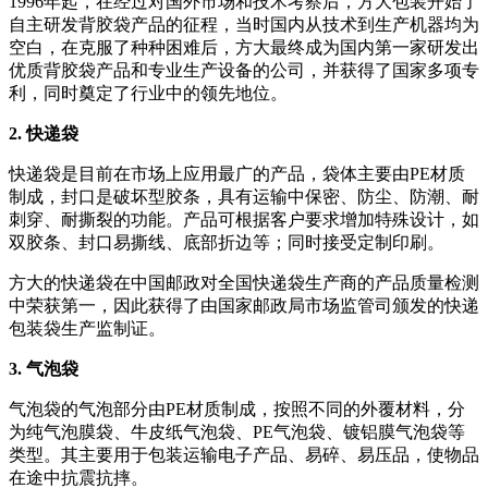
1996年起，在经过对国外市场和技术考察后，方大包装开始了
自主研发背胶袋产品的征程，当时国内从技术到生产机器均为
空白，在克服了种种困难后，方大最终成为国内第一家研发出
优质背胶袋产品和专业生产设备的公司，并获得了国家多项专
利，同时奠定了行业中的领先地位。
2. 快递袋
快递袋是目前在市场上应用最广的产品，袋体主要由PE材质
制成，封口是破坏型胶条，具有运输中保密、防尘、防潮、耐
刺穿、耐撕裂的功能。产品可根据客户要求增加特殊设计，如
双胶条、封口易撕线、底部折边等；同时接受定制印刷。
方大的快递袋在中国邮政对全国快递袋生产商的产品质量检测
中荣获第一，因此获得了由国家邮政局市场监管司颁发的快递
包装袋生产监制证。
3. 气泡袋
气泡袋的气泡部分由PE材质制成，按照不同的外覆材料，分
为纯气泡膜袋、牛皮纸气泡袋、PE气泡袋、镀铝膜气泡袋等
类型。其主要用于包装运输电子产品、易碎、易压品，使物品
在途中抗震抗摔。