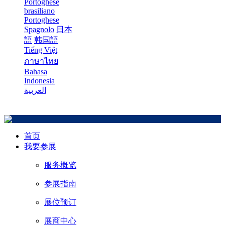
Portoghese
brasiliano
Portoghese
Spagnolo
日本
語
韩国語
Tiếng Việt
ภาษาไทย
Bahasa
Indonesia
العربية
首页
我要参展
服务概览
参展指南
展位预订
展商中心