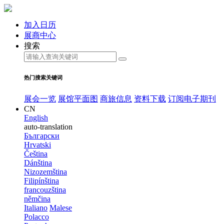
加入日历
展商中心
搜索
热门搜索关键词
展会一览
展馆平面图
商旅信息
资料下载
订阅电子期刊
CN
English
auto-translation
Български
Hrvatski
Čeština
Dánština
Nizozemština
Filipínština
francouzština
němčina
Italiano
Malese
Polacco