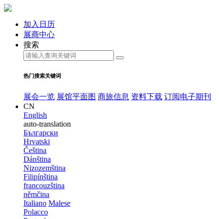
加入日历
展商中心
搜索
热门搜索关键词
展会一览
展馆平面图
商旅信息
资料下载
订阅电子期刊
CN
English
auto-translation
Български
Hrvatski
Čeština
Dánština
Nizozemština
Filipínština
francouzština
němčina
Italiano
Malese
Polacco