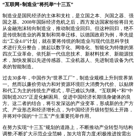
“互联网+制造业”将托举“十三五”
制造业是国民经济的主体和支柱，是立国之本、兴国之器、强
国之基。2008年国际经济危机之后，西方发达国家纷纷将目光
从金融泡沫转向制造业，推动制造业回归。但这种回归，绝不
是传统制造业的再复制和简单迁移。以德国政府为例，率先提
出“工业4.0”计划，就在要将传统的制造业与现代信息科学技
术进行充分整合，掀起以数字化、网络化、智能化为特徵的第
四次工业革命。依托新一代信息技术、新材料技术、新能源技
术，加快发展以先进传感器、工业机器人、先进制造设备为代
表的智能制造。
过去30多年，中国作为“世界工厂”，制造业规模上升到世界第
一。然而以廉价劳动力和对资源环境巨大消费为代价、以贴牌
和代工为主的传统生产模式，早已难以为继。“互联网+”和“中
国制造2025”正是化解困局、促进中国经济长期强身健体的良
方。这二者的结合，将引发深远的产业变革，形成新的生产方
式、产业形态和经济增长点，为中国经济升级转型拓土开路，
并将对中国的“十三五”产生重要托举作用。
在努力实现“十三五”规划的道路上，不断推动产业转型与结构
调整;不断扩大示范企业范畴，加大培育力度;积极推进按需出