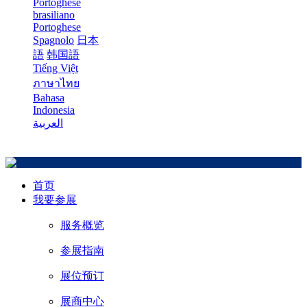
Portoghese
brasiliano
Portoghese
Spagnolo
日本
語
韩国語
Tiếng Việt
ภาษาไทย
Bahasa
Indonesia
العربية
首页
我要参展
服务概览
参展指南
展位预订
展商中心