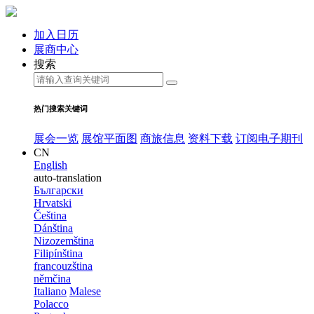
加入日历
展商中心
搜索
热门搜索关键词
展会一览
展馆平面图
商旅信息
资料下载
订阅电子期刊
CN
English
auto-translation
Български
Hrvatski
Čeština
Dánština
Nizozemština
Filipínština
francouzština
němčina
Italiano
Malese
Polacco