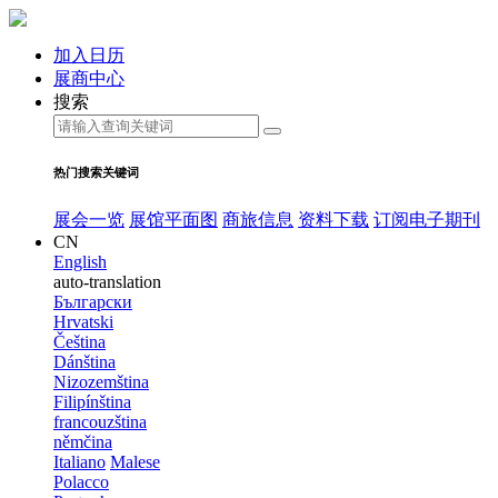
加入日历
展商中心
搜索
热门搜索关键词
展会一览
展馆平面图
商旅信息
资料下载
订阅电子期刊
CN
English
auto-translation
Български
Hrvatski
Čeština
Dánština
Nizozemština
Filipínština
francouzština
němčina
Italiano
Malese
Polacco