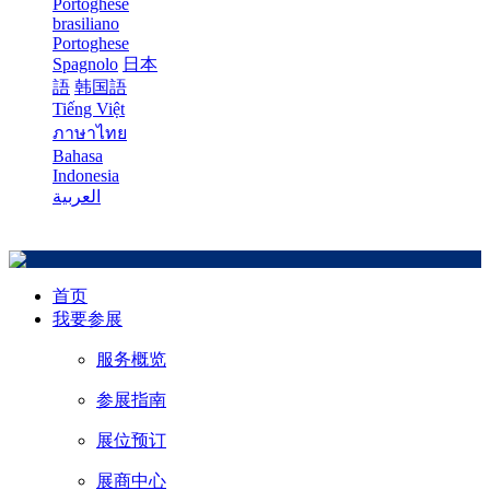
Portoghese
brasiliano
Portoghese
Spagnolo
日本
語
韩国語
Tiếng Việt
ภาษาไทย
Bahasa
Indonesia
العربية
首页
我要参展
服务概览
参展指南
展位预订
展商中心