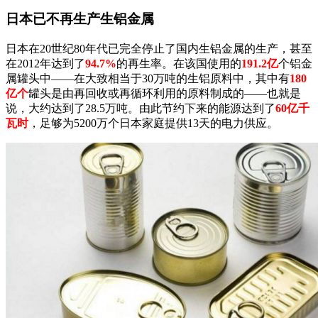
日本已不再生产生铝金属
日本在20世纪80年代已完全停止了国内生铝金属的生产，甚至
在2012年达到了
94.7%
的再生率。在该国使用的
191.2亿
个铝金
属罐头中——在大致相当于30万吨的生铝原料中，其中有
180
亿个
罐头是由再回收或再循环利用的原料制成的——也就是
说，大约达到了28.5万吨。由此节约下来的能源达到了
60亿千
瓦时
，足够为5200万个日本家庭提供13天的电力供应。