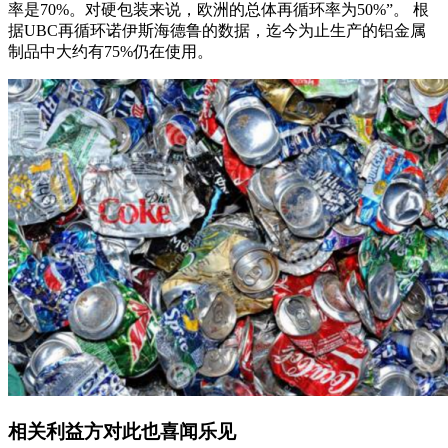
率是70%。对硬包装来说，欧洲的总体再循环率为50%”。 根
据UBC再循环诺伊斯海德鲁的数据，迄今为止生产的铝金属
制品中大约有75%仍在使用。
相关利益方对此也喜闻乐见