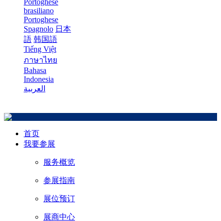
Portoghese
brasiliano
Portoghese
Spagnolo
日本
語
韩国語
Tiếng Việt
ภาษาไทย
Bahasa
Indonesia
العربية
首页
我要参展
服务概览
参展指南
展位预订
展商中心