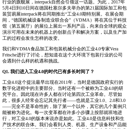
行业的旗舰展，interpack自然会引领这一话题。为此，2017年
5月4日到10日间在德国杜塞尔多夫举办的第21届国际加工和包
装贸易展interpack将在同期推出“工业4.0期特别展。在展会期
间，“德国机械设备制造业联合会”（VDMA）将在其位于科技
馆（第五展厅）的展位上展出一系列产品，向来自全球的观众
演示可用在未来的机器上的创新点子和解决方案，以及生产加
工的过程会发生怎样的改变。
我们和VDMA食品加工和包装机械分会的工业4.0专家Vera
Fritsche进行了讨论，想知道在这个大环境下包装行业的公司
会遇到什么样的机遇和挑战。
Q1. 我们进入工业4.0的时代已有多长时间了？
工业4.0这个提法最早出现在2011年，当时是德国政府实行的
数字化进程中的主要部分。当时还有一个被称为工业4.0的研
究平台。因此现在许多人都在讨论第四次工业革命。尽管如
此，很多人经常会忘记其先行者——也就是工业1.0、2.0和3.0
——完全不是革命性的，除了第一个以外，其它的几个案例只
能被称为进化。每一次变革都在许多小步骤上按部就班地进
行，对工业4.0的版本来说亦是如此。工业4.0是信息科技和生
产技术的联合体。我们会看到人类、机器、生产设备和产品能