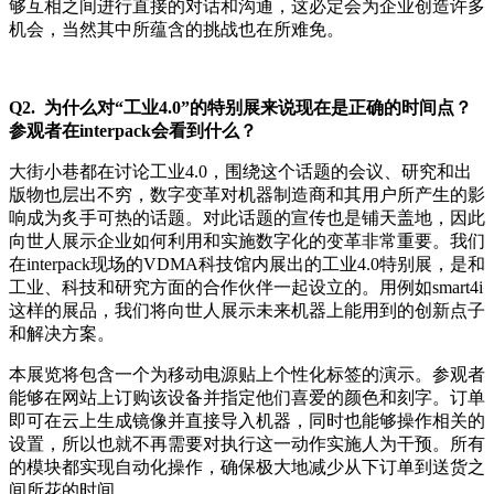
够互相之间进行直接的对话和沟通，这必定会为企业创造许多
机会，当然其中所蕴含的挑战也在所难免。
Q2. 为什么对“工业4.0”的特别展来说现在是正确的时间点？
参观者在interpack会看到什么？
大街小巷都在讨论工业4.0，围绕这个话题的会议、研究和出
版物也层出不穷，数字变革对机器制造商和其用户所产生的影
响成为炙手可热的话题。对此话题的宣传也是铺天盖地，因此
向世人展示企业如何利用和实施数字化的变革非常重要。我们
在interpack现场的VDMA科技馆内展出的工业4.0特别展，是和
工业、科技和研究方面的合作伙伴一起设立的。用例如smart4i
这样的展品，我们将向世人展示未来机器上能用到的创新点子
和解决方案。
本展览将包含一个为移动电源贴上个性化标签的演示。参观者
能够在网站上订购该设备并指定他们喜爱的颜色和刻字。订单
即可在云上生成镜像并直接导入机器，同时也能够操作相关的
设置，所以也就不再需要对执行这一动作实施人为干预。所有
的模块都实现自动化操作，确保极大地减少从下订单到送货之
间所花的时间。