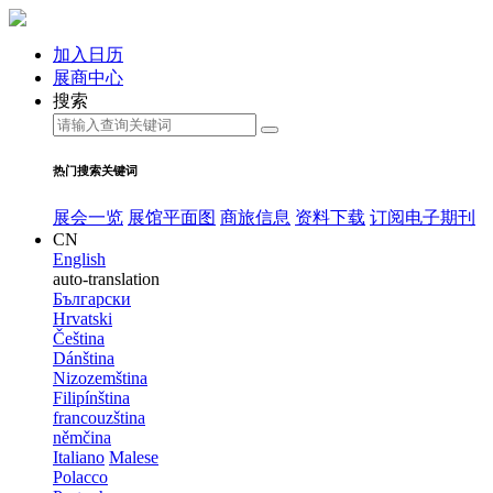
加入日历
展商中心
搜索
热门搜索关键词
展会一览
展馆平面图
商旅信息
资料下载
订阅电子期刊
CN
English
auto-translation
Български
Hrvatski
Čeština
Dánština
Nizozemština
Filipínština
francouzština
němčina
Italiano
Malese
Polacco