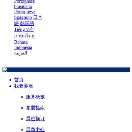
Portoghese
brasiliano
Portoghese
Spagnolo
日本
語
韩国語
Tiếng Việt
ภาษาไทย
Bahasa
Indonesia
العربية
首页
我要参展
服务概览
参展指南
展位预订
展商中心