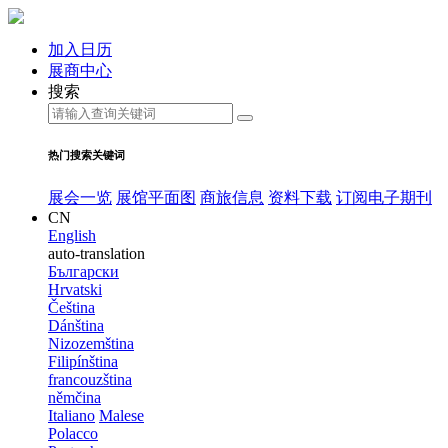
加入日历
展商中心
搜索
热门搜索关键词
展会一览
展馆平面图
商旅信息
资料下载
订阅电子期刊
CN
English
auto-translation
Български
Hrvatski
Čeština
Dánština
Nizozemština
Filipínština
francouzština
němčina
Italiano
Malese
Polacco