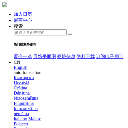
加入日历
展商中心
搜索
热门搜索关键词
展会一览
展馆平面图
商旅信息
资料下载
订阅电子期刊
CN
English
auto-translation
Български
Hrvatski
Čeština
Dánština
Nizozemština
Filipínština
francouzština
němčina
Italiano
Malese
Polacco