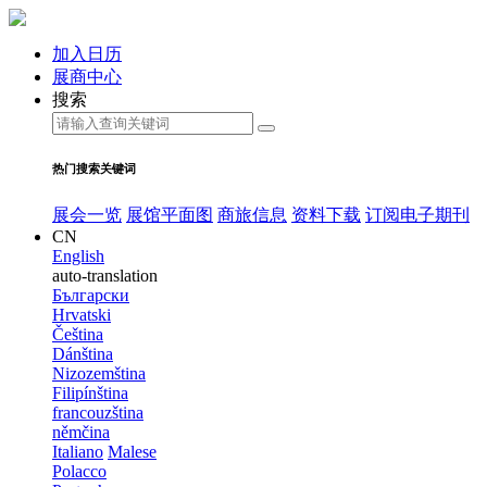
加入日历
展商中心
搜索
热门搜索关键词
展会一览
展馆平面图
商旅信息
资料下载
订阅电子期刊
CN
English
auto-translation
Български
Hrvatski
Čeština
Dánština
Nizozemština
Filipínština
francouzština
němčina
Italiano
Malese
Polacco