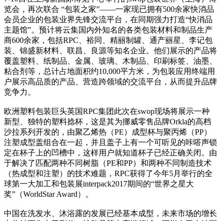
览会，再次联合 “包装之家”——一家现已拥有500余家快消品
会员企业的包装业界先锋交流平台，在同期强力打造“快消品
主题馆”。预计将云集国内外知名的各类包装材料和制品生产
商600余家，包括RPC、裕同、精丽制罐、通产丽星、李记包
装、锦盛新材料、联昌、良源等知名企业。他们展示的产品将
覆盖塑料、纸制品、金属、玻璃、木制品、印刷标签、油墨、
粘合剂等，总计占地面积约10,000平方米，为包装应用终端用
户展示高品质的产品、营造跨领域的交流平台，从而提升品牌
竞争力。
欧洲塑料包装巨头英国RPC集团此次在swop现场将展示一种
新型、独特的塑料捻杯，这是其为挪威零售品牌Orkla的高档
沙拉系列开发的，由聚乙烯热（PE）成型杯与聚丙烯（PP）
注塑成型盖组合在一起，并且盖子上有一个可听见的咔嗒声锁
定在杯子上的凹槽中，这样用户就知道杯子已经正确关闭。由
于解决了匹配两种不同树脂（PE和PP）和两种不同制造技术
（热成型和注塑）的技术难题，RPC获得了今年5月举行的全
球第一大加工和包装展interpack2017期间的“世界之星大
奖”（WorldStar Award）。
中国在洗发水、沐浴露的发展已经基本成型，未来市场的增长