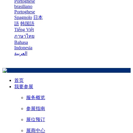
Portoghese
brasiliano
Portoghese
Spagnolo
日本
語
韩国語
Tiếng Việt
ภาษาไทย
Bahasa
Indonesia
العربية
首页
我要参展
服务概览
参展指南
展位预订
展商中心