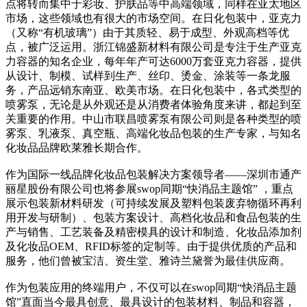
点将转而集中于彩妆、护肤品等中高端领域，同样在亚太地区
市场，这些领域也有很大的市场空间。在日化包装中，亚克力
（又称“有机玻璃”）由于其质轻、易于成型、外观高档等优
点，被广泛运用。浙江锦盛新材料有限公司是专注于生产亚克
力容器的知名企业，每年年产可达6000万套亚克力容器，提供
从设计、制模、试样到生产、丝印、烫金、涂装等一条龙服
务，产品远销东南亚、欧美市场。在日化包装中，各式类型的
喷雾泵，无论是从外观还是从消费者体验角度来讲，都起到至
关重要的作用。中山市联昌喷雾泵有限公司则是各种类型的喷
雾泵、乳液泵、真空瓶、高端化妆品包装的生产专家，与知名
化妆品品牌欧莱雅长期合作。
作为国际一线品牌化妆品包装解决方案领导者——深圳市通产
丽星股份有限公司也将参展swop同期“快消品主题馆” ，重点
展示包装新材料研发（可持续发展及塑料包装废弃物循环再利
用开发与研制）、包装方案设计、高档化妆品和食品包装的生
产与销售、工艺装备及精密模具的设计和制造、化妆品添加剂
及化妆品OEM、RFID标签的定制等。由于提供优质的产品和
服务，他们曾被宝洁、资生堂、雅诗兰黛誉为最佳供应商。
作为包装应用的终端用户，不仅可以在swop同期“快消品主题
馆”直面当今最具创意、最具设计的包装材料、制品和容器，