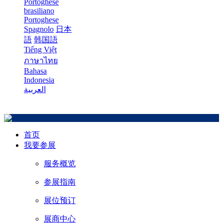
Portoghese
brasiliano
Portoghese
Spagnolo
日本
語
韩国語
Tiếng Việt
ภาษาไทย
Bahasa
Indonesia
العربية
首页
我要参展
服务概览
参展指南
展位预订
展商中心