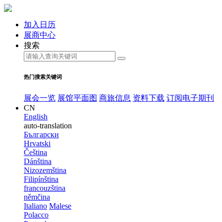
加入日历
展商中心
搜索
热门搜索关键词
展会一览
展馆平面图
商旅信息
资料下载
订阅电子期刊
CN
English
auto-translation
Български
Hrvatski
Čeština
Dánština
Nizozemština
Filipínština
francouzština
němčina
Italiano
Malese
Polacco