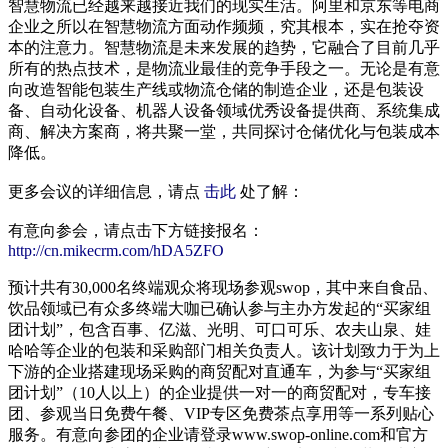
智慧物流已经越来越接近我们的现实生活。阿里和京东等电商
企业之所以在智慧物流方面动作频频，究其根本，实在抢夺资
本的注意力。智慧物流是未来发展的趋势，它融合了目前几乎
所有的热点技术，是物流业最佳的竞争手段之一。无论是有意
向改造智能包装生产线或物流仓储的制造企业，还是包装设
备、自动化设备、机器人设备领域优秀设备提供商、系统集成
商、解决方案商，将共聚一堂，共同探讨仓储优化与包装成本
降低。
更多会议的详细信息，请点
击此
处了解：
有意向参会，请点击下方链接报名：
http://cn.mikecrm.com/hDA5ZFO
预计共有30,000名终端观众将现场参观swop，其中来自食品、
饮品领域已有众多终端大咖已确认参与主办方发起的“买家组
团计划”，包含百事、亿滋、光明、可口可乐、农夫山泉、娃
哈哈等企业的包装和采购部门相关负责人。该计划致力于为上
下游的企业搭建现场采购的商贸配对直通车，为参与“买家组
团计划”（10人以上）的企业提供一对一的商贸配对，专车接
团、参观当日免费午餐、VIP专区免费茶点享用等一系列贴心
服务。有意向参团的企业请登录www.swop-online.com和官方