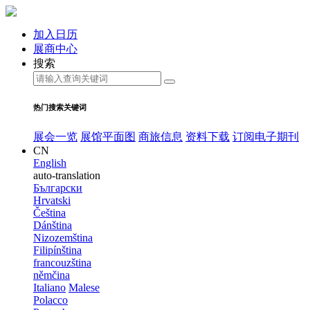
加入日历
展商中心
搜索
热门搜索关键词
展会一览
展馆平面图
商旅信息
资料下载
订阅电子期刊
CN
English
auto-translation
Български
Hrvatski
Čeština
Dánština
Nizozemština
Filipínština
francouzština
němčina
Italiano
Malese
Polacco