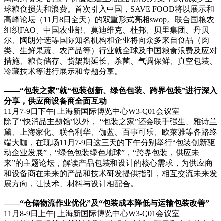
球粮食损失和浪费。首次引入中国，SAVE FOOD将以展示和
高峰论坛（11月8日全天）的双重形式亮相swop。联合国粮农
组织FAO、中国农业部、莫迪维克、杜邦、贝里集团、丹贝
尔、陶朗分选等国际知名机构和企业将向众多来自食品（肉
类、生鲜果蔬、农产品等）行业就全球及中国粮食浪费及应对
措施、粮食储存、货架期延长、杀菌、气调保鲜、真空包装、
冷藏技术等进行展示和专题分享。
——“包装之家”就“包装创新、绿色包装、跨界包装”进行深入
分享，供应商设备商全面互动
11月7-9日下午| 上海新国际博览中心W3-Q01会议室
除了“快消品主题馆”以外， “包装之家”还会联手强生、雅诗兰
黛、上海家化、联合利华、伽蓝、百事可乐、欧莱雅等各路终
端大咖，在现场11月7-9日这三天的下午分别举行“包装创新驱
动企业发展”，“绿色包装绿色地球”，“跨界包装，供应未
来”的主题论坛，解读产品包装和设计的核心需求，为供应商
和设备商在未来的产品和技术研发提供指引，相互交流未来发
展方向，让技术、材料与设计相配合。
——“仓储物流作业优化”及“包装成本降低与运输包装改善”
11月8-9日上午| 上海新国际博览中心W3-Q01会议室