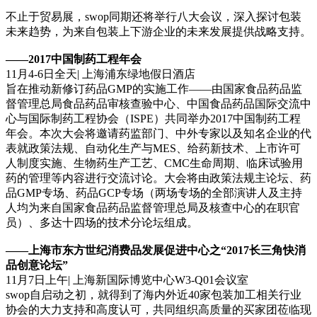
不止于贸易展，swop同期还将举行八大会议，深入探讨包装
未来趋势，为来自包装上下游企业的未来发展提供战略支持。
——2017中国制药工程年会
11月4-6日全天| 上海浦东绿地假日酒店
旨在推动新修订药品GMP的实施工作——由国家食品药品监
督管理总局食品药品审核查验中心、中国食品药品国际交流中
心与国际制药工程协会（ISPE）共同举办2017中国制药工程
年会。本次大会将邀请药监部门、中外专家以及知名企业的代
表就政策法规、自动化生产与MES、给药新技术、上市许可
人制度实施、生物药生产工艺、CMC生命周期、临床试验用
药的管理等内容进行交流讨论。大会将由政策法规主论坛、药
品GMP专场、药品GCP专场（两场专场的全部演讲人及主持
人均为来自国家食品药品监督管理总局及核查中心的在职官
员）、多达十四场的技术分论坛组成。
——上海市东方世纪消费品发展促进中心之“2017长三角快消
品创意论坛”
11月7日上午| 上海新国际博览中心W3-Q01会议室
swop自启动之初，就得到了海内外近40家包装加工相关行业
协会的大力支持和高度认可，共同组织高质量的买家团莅临现