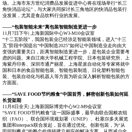
场。上海市东方世纪消费品发展促进中心将在现场举行“长三
角快消品论坛”，与大家共同探讨长三角地区的快消品包装行
业发展，尤其是食品饮料行业的发展。
——“包装智能未来”离包装智能制造更进一步
11月7日下午| 上海新国际中心W3-M10会议室
“十二五阶段”，我国包装业已经涉足智能装领域，进入“十三
五”阶段中国提出“中国制造2025”如何让中国制造业走向由大
变强的重要关口，距离智能制造更进一步，是包装企业需要考
虑的问题。来自江南大学机械工程学院、日本包装研究所、上
海紫丹印务、深圳市通产丽星、上海星派自动化等专家将就中
国和日本的食品智能包装、智能包装制造、日化塑料智能包
装、包装自动化与机器人等方面为听众深入解析智能包装的方
方面面。
——“SAVE FOOD节约粮食”中国首秀，解密创新包装如何延
长货架期
11月8日全天| 上海新国际博览中心W2-M9会议室
“SAVE FOOD节约粮食”这一国际盛事，最早由联合国粮农组
织（FAO）、联合国环境规划署（UNEP）、杜塞尔多夫展览
集团和interpack联合发起，旨在通过优化、创新包装，为“从
田间到餐桌”的整个价值链建立相应的解决方案，从而减少全