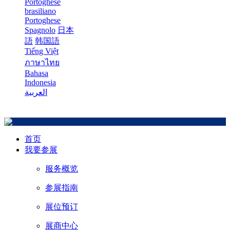
Portoghese
brasiliano
Portoghese
Spagnolo
日本
語
韩国語
Tiếng Việt
ภาษาไทย
Bahasa
Indonesia
العربية
首页
我要参展
服务概览
参展指南
展位预订
展商中心