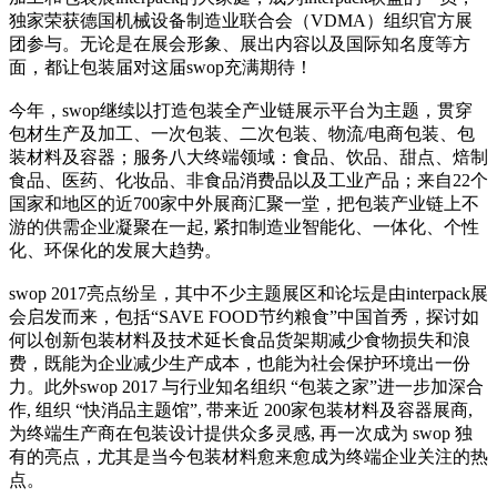
独家荣获德国机械设备制造业联合会（VDMA）组织官方展
团参与。无论是在展会形象、展出内容以及国际知名度等方
面，都让包装届对这届swop充满期待！
今年，swop继续以打造包装全产业链展示平台为主题，贯穿
包材生产及加工、一次包装、二次包装、物流/电商包装、包
装材料及容器；服务八大终端领域：食品、饮品、甜点、焙制
食品、医药、化妆品、非食品消费品以及工业产品；来自22个
国家和地区的近700家中外展商汇聚一堂，把包装产业链上不
游的供需企业凝聚在一起, 紧扣制造业智能化、一体化、个性
化、环保化的发展大趋势。
swop 2017亮点纷呈，其中不少主题展区和论坛是由interpack展
会启发而来，包括“SAVE FOOD节约粮食”中国首秀，探讨如
何以创新包装材料及技术延长食品货架期减少食物损失和浪
费，既能为企业减少生产成本，也能为社会保护环境出一份
力。此外swop 2017 与行业知名组织 “包装之家”进一步加深合
作, 组织 “快消品主题馆”, 带来近 200家包装材料及容器展商,
为终端生产商在包装设计提供众多灵感, 再一次成为 swop 独
有的亮点，尤其是当今包装材料愈来愈成为终端企业关注的热
点。