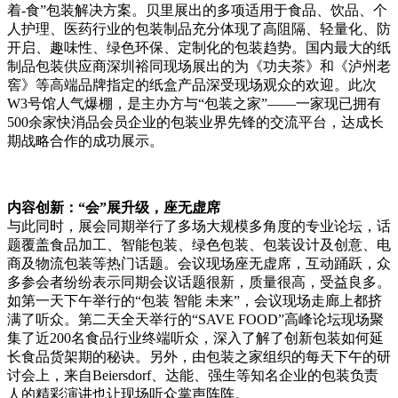
着-食”包装解决方案。贝里展出的多项适用于食品、饮品、个
人护理、医药行业的包装制品充分体现了高阻隔、轻量化、防
开启、趣味性、绿色环保、定制化的包装趋势。国内最大的纸
制品包装供应商深圳裕同现场展出的为《功夫茶》和《泸州老
窖》等高端品牌指定的纸盒产品深受现场观众的欢迎。此次
W3号馆人气爆棚，是主办方与“包装之家”——一家现已拥有
500余家快消品会员企业的包装业界先锋的交流平台，达成长
期战略合作的成功展示。
内容创新：“会”展升级，座无虚席
与此同时，展会同期举行了多场大规模多角度的专业论坛，话
题覆盖食品加工、智能包装、绿色包装、包装设计及创意、电
商及物流包装等热门话题。会议现场座无虚席，互动踊跃，众
多参会者纷纷表示同期会议话题很新，质量很高，受益良多。
如第一天下午举行的“包装 智能 未来”，会议现场走廊上都挤
满了听众。第二天全天举行的“SAVE FOOD”高峰论坛现场聚
集了近200名食品行业终端听众，深入了解了创新包装如何延
长食品货架期的秘诀。另外，由包装之家组织的每天下午的研
讨会上，来自Beiersdorf、达能、强生等知名企业的包装负责
人的精彩演讲也让现场听众掌声阵阵。