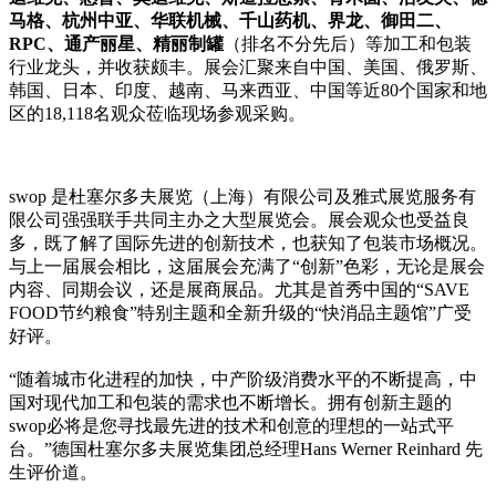
马格、杭州中亚、华联机械、千山药机、界龙、御田二、
RPC、通产丽星、精丽制罐
（排名不分先后）等加工和包装
行业龙头，并收获颇丰。展会汇聚来自中国、美国、俄罗斯、
韩国、日本、印度、越南、马来西亚、中国等近80个国家和地
区的18,118名观众莅临现场参观采购。
swop 是杜塞尔多夫展览（上海）有限公司及雅式展览服务有
限公司强强联手共同主办之大型展览会。展会观众也受益良
多，既了解了国际先进的创新技术，也获知了包装市场概况。
与上一届展会相比，这届展会充满了“创新”色彩，无论是展会
内容、同期会议，还是展商展品。尤其是首秀中国的“SAVE
FOOD节约粮食”特别主题和全新升级的“快消品主题馆”广受
好评。
“随着城市化进程的加快，中产阶级消费水平的不断提高，中
国对现代加工和包装的需求也不断增长。拥有创新主题的
swop必将是您寻找最先进的技术和创意的理想的一站式平
台。”德国杜塞尔多夫展览集团总经理Hans Werner Reinhard 先
生评价道。