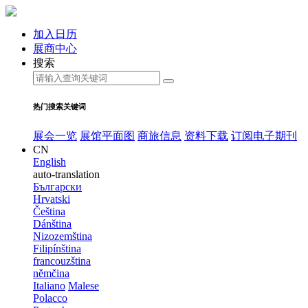
加入日历
展商中心
搜索
热门搜索关键词
展会一览
展馆平面图
商旅信息
资料下载
订阅电子期刊
CN
English
auto-translation
Български
Hrvatski
Čeština
Dánština
Nizozemština
Filipínština
francouzština
němčina
Italiano
Malese
Polacco