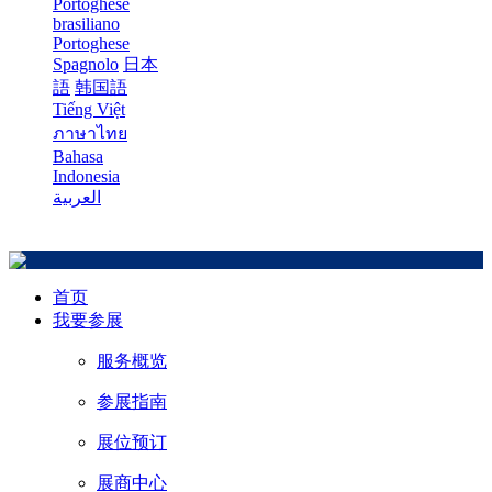
Portoghese
brasiliano
Portoghese
Spagnolo
日本
語
韩国語
Tiếng Việt
ภาษาไทย
Bahasa
Indonesia
العربية
首页
我要参展
服务概览
参展指南
展位预订
展商中心