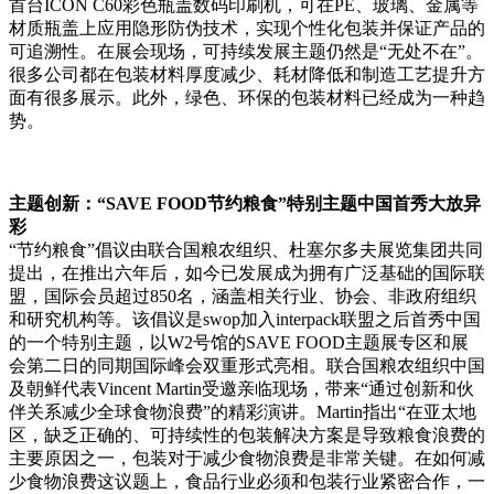
首台ICON C60彩色瓶盖数码印刷机，可在PE、玻璃、金属等
材质瓶盖上应用隐形防伪技术，实现个性化包装并保证产品的
可追溯性。在展会现场，可持续发展主题仍然是“无处不在”。
很多公司都在包装材料厚度减少、耗材降低和制造工艺提升方
面有很多展示。此外，绿色、环保的包装材料已经成为一种趋
势。
主题创新：“SAVE FOOD节约粮食”特别主题中国首秀大放异
彩
“节约粮食”倡议由联合国粮农组织、杜塞尔多夫展览集团共同
提出，在推出六年后，如今已发展成为拥有广泛基础的国际联
盟，国际会员超过850名，涵盖相关行业、协会、非政府组织
和研究机构等。该倡议是swop加入interpack联盟之后首秀中国
的一个特别主题，以W2号馆的SAVE FOOD主题展专区和展
会第二日的同期国际峰会双重形式亮相。联合国粮农组织中国
及朝鲜代表Vincent Martin受邀亲临现场，带来“通过创新和伙
伴关系减少全球食物浪费”的精彩演讲。Martin指出“在亚太地
区，缺乏正确的、可持续性的包装解决方案是导致粮食浪费的
主要原因之一，包装对于减少食物浪费是非常关键。在如何减
少食物浪费这议题上，食品行业必须和包装行业紧密合作，一