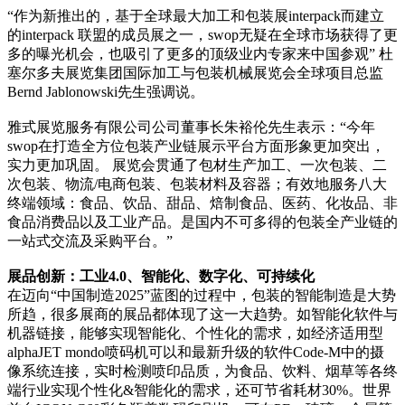
“作为新推出的，基于全球最大加工和包装展interpack而建立
的interpack 联盟的成员展之一，swop无疑在全球市场获得了更
多的曝光机会，也吸引了更多的顶级业内专家来中国参观” 杜
塞尔多夫展览集团国际加工与包装机械展览会全球项目总监
Bernd Jablonowski先生强调说。
雅式展览服务有限公司公司董事长朱裕伦先生表示：“今年
swop在打造全方位包装产业链展示平台方面形象更加突出，
实力更加巩固。 展览会贯通了包材生产加工、一次包装、二
次包装、物流/电商包装、包装材料及容器；有效地服务八大
终端领域：食品、饮品、甜品、焙制食品、医药、化妆品、非
食品消费品以及工业产品。是国内不可多得的包装全产业链的
一站式交流及采购平台。”
展品创新：工业4.0、智能化、数字化、可持续化
在迈向“中国制造2025”蓝图的过程中，包装的智能制造是大势
所趋，很多展商的展品都体现了这一大趋势。如智能化软件与
机器链接，能够实现智能化、个性化的需求，如经济适用型
alphaJET mondo喷码机可以和最新升级的软件Code-M中的摄
像系统连接，实时检测喷印品质，为食品、饮料、烟草等各终
端行业实现个性化&智能化的需求，还可节省耗材30%。世界