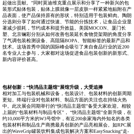
起做出贡献。”同时莫迪维克重点展示和分享了一种新兴的包
装形式贴体包装，贴体上膜就像一层皮肤一样紧紧地贴附在产
品表面，使产品保持原有的形状，特别适用于包装鲜肉。陶朗
分选则分享了如何通过快速、节能的分拣技术，让食品企业显
著减少损耗，节约成本和提升效益。美国MOCON、厦门长
塑、北京镧彩分别从如何改善包装延长食物货架期的角度分享
了气调包装检测设备、高阻隔BOPA、智能标签的最新产品和
技术。这场首秀中国的国际峰会吸引了来自食品行业的近200
名专业人士参与，大家都对这场促进食品包装创新的新形式、
新内容评价甚高。
包材创新：“快消品主题馆”展馆升级，大受追捧
相对加工与包装机械和设备，包装设计、包装材料的创新周期
更短。终端行业对包装材料、制品方面的关注也在持续火热
中。此次展会同期举行的“快消品主题馆”备受大家欢迎。相较
上届的“包装材料与制品专区”， “快消品主题馆”全新升级，在
约10,000平方米的W3号馆中，有近200余家海内外知名的各类
包装材料和制品生产商携最具创新的产品亮相展会。如RPC展
出的WaveGrip罐装饮料集成包装解决方案和EasySnacking“走-