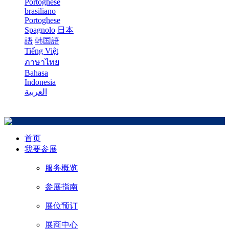
Portoghese
brasiliano
Portoghese
Spagnolo
日本
語
韩国語
Tiếng Việt
ภาษาไทย
Bahasa
Indonesia
العربية
首页
我要参展
服务概览
参展指南
展位预订
展商中心