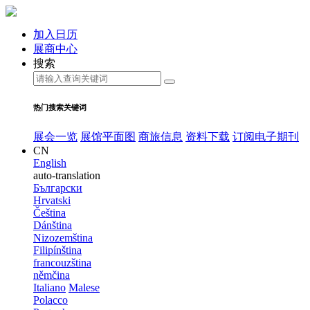
加入日历
展商中心
搜索
热门搜索关键词
展会一览
展馆平面图
商旅信息
资料下载
订阅电子期刊
CN
English
auto-translation
Български
Hrvatski
Čeština
Dánština
Nizozemština
Filipínština
francouzština
němčina
Italiano
Malese
Polacco