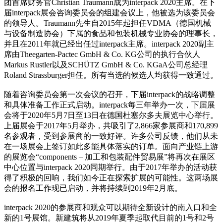
团首席财务官Christian Traumann成为interpack 2020主席。在下
届interpack展会咨询委员会的组建会议上，他被选为该委员会
的领导人。Traumann先生自2015年起担任VDMA（德国机械
与设备制造协会）下属的食品和包装机械专业协会的理事长，
并且在2011年就已经出任过interpack主席。interpack 2020副主
席由Theegarten-Pactec GmbH & Co. KG公司的执行合伙人
Markus Rustler以及SCHÜTZ GmbH & Co. KGaA公司总经理
Roland Strassburger担任。所有当选的候选人均获得一致通过。
随着咨询委员会第一次会议的召开，下届interpack的战略调整
和具体准备工作正式启动。interpack每三年举办一次，下届展
会将于2020年5月7日至13日在德国杜塞尔多夫展览中心举行。
上届展会于2017年5月举办，共吸引了2,866家参展商和170,899
名参观者，受到参展商的一致好评。许多公司反馈，他们从未
在一场展会上签订如此多能具体落实的订单。面向产业链上游
的展览会“components – 加工和包装配件贸易展”将再次在展区
中心位置与interpack 2020同期举行。由于2017年举办的活动获
得了积极的回响，我们如今正在探索扩展的可能性。这两场展
会的报名工作现已启动，并将持续到2019年2月底。
interpack 2020的参展商和观众可以期待全新设计的南入口和全
新的1号展馆。新建筑将从2019年夏季起取代目前的1号和2号