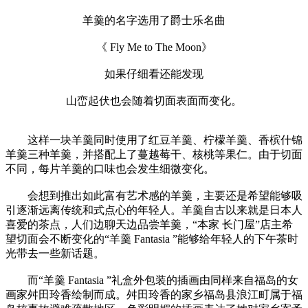
羊羹的名字选用了爵士乐名曲
《 Fly Me to The Moon》
如果仔细看还能发现
山峦起伏也会随着切面表面而变化。
这样一块羊羹同时使用了红豆羊羹、柠檬羊羹、香槟什锦
羊羹三种羊羹，并搭配上了蔓越莓干、核桃等果仁。由于切面
不同，每片羊羹的口味也会发生细微变化。
会想到推出如此富有艺术感的羊羹，主要还是希望能够吸
引逐渐远离传统和式点心的年轻人。羊羹自古以来就是日本人
喜爱的茶点，人们边聊天边品尝羊羹，“本家 长门屋”店主希
望切面会不断变化的“羊羹 Fantasia ”能够给年轻人的下午茶时
光带去一些新话题。
而“羊羹 Fantasia ”礼盒外包装的插画由同样来自福岛的女
画家舛田玲香绘制而成。舛田玲香的家乡福岛县浪江町属于福