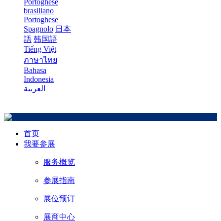
Portoghese
brasiliano
Portoghese
Spagnolo
日本
語
韩国語
Tiếng Việt
ภาษาไทย
Bahasa
Indonesia
العربية
首页
我要参展
服务概览
参展指南
展位预订
展商中心