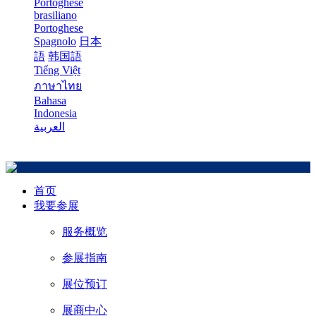
Portoghese
brasiliano
Portoghese
Spagnolo
日本
語
韩国語
Tiếng Việt
ภาษาไทย
Bahasa
Indonesia
العربية
首页
我要参展
服务概览
参展指南
展位预订
展商中心