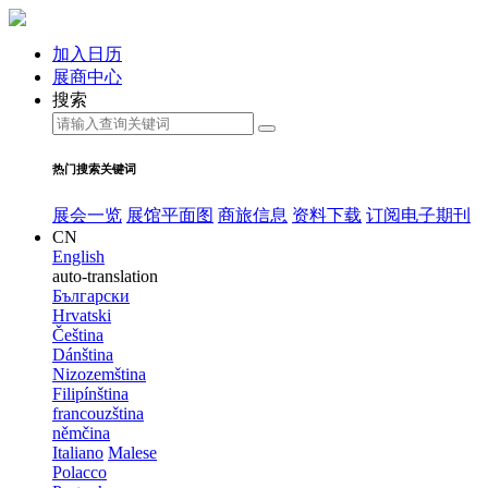
加入日历
展商中心
搜索
热门搜索关键词
展会一览
展馆平面图
商旅信息
资料下载
订阅电子期刊
CN
English
auto-translation
Български
Hrvatski
Čeština
Dánština
Nizozemština
Filipínština
francouzština
němčina
Italiano
Malese
Polacco