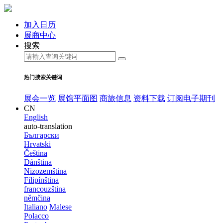
加入日历
展商中心
搜索
热门搜索关键词
展会一览
展馆平面图
商旅信息
资料下载
订阅电子期刊
CN
English
auto-translation
Български
Hrvatski
Čeština
Dánština
Nizozemština
Filipínština
francouzština
němčina
Italiano
Malese
Polacco