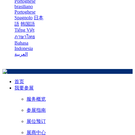
Portoghese
brasiliano
Portoghese
Spagnolo
日本
語
韩国語
Tiếng Việt
ภาษาไทย
Bahasa
Indonesia
العربية
首页
我要参展
服务概览
参展指南
展位预订
展商中心