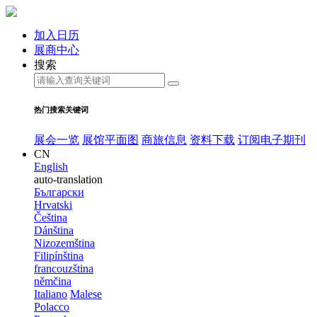
加入日历
展商中心
搜索
热门搜索关键词
展会一览
展馆平面图
商旅信息
资料下载
订阅电子期刊
CN
English
auto-translation
Български
Hrvatski
Čeština
Dánština
Nizozemština
Filipínština
francouzština
němčina
Italiano
Malese
Polacco