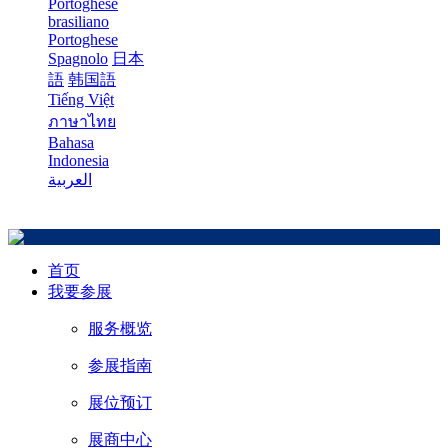
Portoghese
brasiliano
Portoghese
Spagnolo
日本
語
韩国語
Tiếng Việt
ภาษาไทย
Bahasa
Indonesia
العربية
首页
我要参展
服务概览
参展指南
展位预订
展商中心