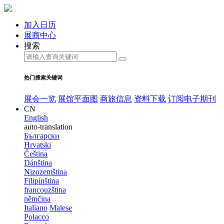
加入日历
展商中心
搜索
热门搜索关键词
展会一览
展馆平面图
商旅信息
资料下载
订阅电子期刊
CN
English
auto-translation
Български
Hrvatski
Čeština
Dánština
Nizozemština
Filipínština
francouzština
němčina
Italiano
Malese
Polacco