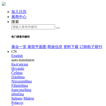
加入日历
展商中心
搜索
热门搜索关键词
展会一览
展馆平面图
商旅信息
资料下载
订阅电子期刊
CN
English
auto-translation
Български
Hrvatski
Čeština
Dánština
Nizozemština
Filipínština
francouzština
němčina
Italiano
Malese
Polacco