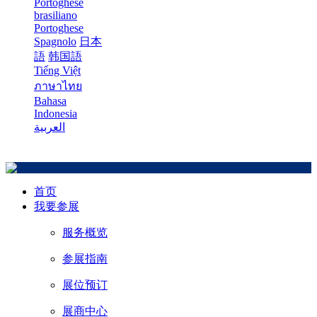
Portoghese
brasiliano
Portoghese
Spagnolo
日本
語
韩国語
Tiếng Việt
ภาษาไทย
Bahasa
Indonesia
العربية
首页
我要参展
服务概览
参展指南
展位预订
展商中心