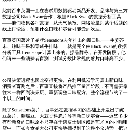
此前百事英国一直在尝试用数据驱动新品开发。品牌与第三方
数据公司Black Swan合作，根据Black Swan的数据分析工具
——他们收集各种数据，从天气预报、网络流量到某个话题的
线上讨论度，预测什么口味和零食可能受到欢迎。
百事英国薯片子品牌Sensations去年推出的新口味——生姜芥
末、辣味芒果和青酱牛排味——就是完全由Black Swan的数据
分析工具Trendscope计算出来的。据品牌称，在开发阶段，他
们请来一些消费者盲测，测试分数比常规的薯片口味高不少。
公司决策进程也因此变得更快。在利用机器学习算出新口味、
消费者盲测之后，百事直接将产品推至量产阶段，不再需要像
往常一样回到决策层、重新调整口味配方。整个流程节约了一
半以上的时间。
除了Sensations薯片，百事还在数据学习的基础上开发出了豌
豆薯片、鹰嘴豆、大蒜香料脆片等等新口味零食——这些多少
有些新奇的口味原本只存在于嬉皮士街区或是艺术区的小咖啡
店中，而如今食品大公司更快地捕捉到了这种小众趋势，把这