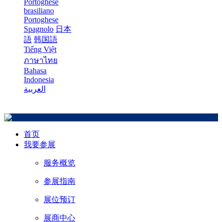
Portoghese
brasiliano
Portoghese
Spagnolo
日本
語
韩国語
Tiếng Việt
ภาษาไทย
Bahasa
Indonesia
العربية
首页
我要参展
服务概览
参展指南
展位预订
展商中心