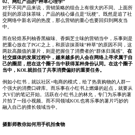
02、网红产品的“种草心理学”
对于不同产品来说，营销策略的组合上有很大的不同。上面所
提到的原谅抹茶味，产品的核心爆点是“玩梗”。既然是追了社
交网络中新名词的热度，那么营销的重心也要回归到网友当
中。
而在轻焙系列柚香黑椒味、香焗芝士味的营销当中，乐事则是
把重心放在了PGC之上，和原谅抹茶味“种草”的原因不同，这
两款高颜值的薯片，则是把握住了消费者的“群体归属感”。
在
社交媒体的发展过程中，越来越多的人会在网络上寻求属于自
己的圈层，想在这个圈子当中获得某种身份认同。在这个圈子
当中，KOL就担任了共享消费偏好的重要任务。
例如小红书，就以社区+电商的模式，给了热衷购物的人群一
个强大的消费口碑库。而乐事在小红书上燃爆的起点，就要从
大V们的笔记开始。活跃在小红书上的林允，专门为乐事的薯
片拍了一段小视频。而不同领域KOL也将乐事的薯片巧妙的
融入自己的擅长领域当中。
摄影师教你如何用手机拍食物