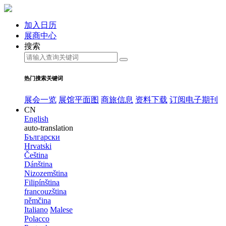
加入日历
展商中心
搜索
热门搜索关键词
展会一览
展馆平面图
商旅信息
资料下载
订阅电子期刊
CN
English
auto-translation
Български
Hrvatski
Čeština
Dánština
Nizozemština
Filipínština
francouzština
němčina
Italiano
Malese
Polacco