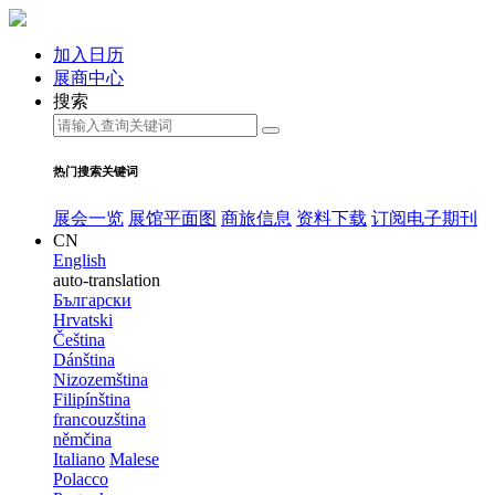
加入日历
展商中心
搜索
热门搜索关键词
展会一览
展馆平面图
商旅信息
资料下载
订阅电子期刊
CN
English
auto-translation
Български
Hrvatski
Čeština
Dánština
Nizozemština
Filipínština
francouzština
němčina
Italiano
Malese
Polacco