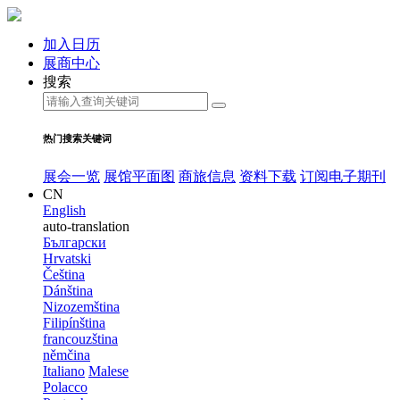
加入日历
展商中心
搜索
热门搜索关键词
展会一览
展馆平面图
商旅信息
资料下载
订阅电子期刊
CN
English
auto-translation
Български
Hrvatski
Čeština
Dánština
Nizozemština
Filipínština
francouzština
němčina
Italiano
Malese
Polacco