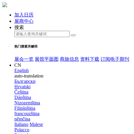
加入日历
展商中心
搜索
热门搜索关键词
展会一览
展馆平面图
商旅信息
资料下载
订阅电子期刊
CN
English
auto-translation
Български
Hrvatski
Čeština
Dánština
Nizozemština
Filipínština
francouzština
němčina
Italiano
Malese
Polacco