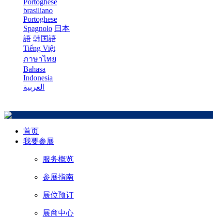
Portoghese
brasiliano
Portoghese
Spagnolo
日本
語
韩国語
Tiếng Việt
ภาษาไทย
Bahasa
Indonesia
العربية
首页
我要参展
服务概览
参展指南
展位预订
展商中心