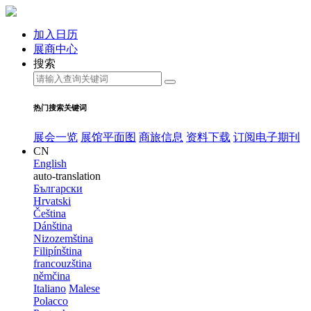
加入日历
展商中心
搜索
热门搜索关键词
展会一览
展馆平面图
商旅信息
资料下载
订阅电子期刊
CN
English
auto-translation
Български
Hrvatski
Čeština
Dánština
Nizozemština
Filipínština
francouzština
němčina
Italiano
Malese
Polacco