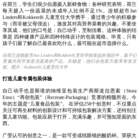
在荷兰，学生们很少自愿摄入新鲜食物：各种研究表明，荷兰
每天摄入一份蔬菜的未成年人比例不足1%。连锁超市Jan
Linders和Kokkerelli 儿童烹饪大学携手，通过青少年的积极参
与（而非被父母强迫），激发其对高营养菜肴的兴趣。不要坐
享其成，他们的口号是：自己动手，烹制佳肴。这种体验的结
果是 四种健康产品和四种特殊设计的包装规格。毕竟，只有
孩子们最了解自己最喜欢吃什么，最可能在超市选择什么。
在荷兰连锁超市Jan Linders和Kokkerelli烹饪学校发起的项目中，孩子们
受邀共同开发富含蔬菜的产品。关键是：他们在包装方面享有发言
权。图片：Kokkerelli儿童烹饪大学
打造儿童专属包装体验
自己动手也是斯堪的纳维亚包装生产商斯道拉恩索（Stora
Enso）“再创包装”（Recreate-Packaging）竞赛的精髓所在。今
年的主题是“儿童食品包装”。 在评估258个创意时，不仅重点
关注可再生材料的创新设计和可持续包装解决方案，还特别注
重儿童功能。包装应易于打开，充满乐趣，并可预知里面的东
西。
广受认可的创意之一，是一款可变成纸眼镜的酸奶杯。荣获大