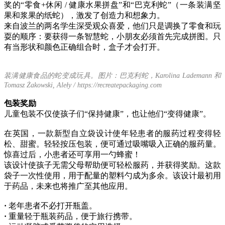
奖的“零食+休闲 / 健康水果拼盘”和“巴克利蛇”（一条装满坚
果和浆果的纸蛇），激发了创造力和想象力。
来自波兰的两名学生深受观众喜爱，他们只是调换了零食和玩
耍的顺序：要获得一条智慧蛇，小朋友必须首先完成拼图。只
有当形状和颜色正确组合时，盒子才会打开。
装满健康食品的蛇变成玩具。图片：巴克利蛇，Karolina Lademann 和
Tomasz Żakowski, Aleły / https://recreatepackaging.com
包装奖励
儿童包装不仅使孩子们“保持健康”，也让他们“变得健康”。
在英国，一款新型自立袋设计使年轻患者的服药过程变得轻
松、甜蜜。轻轻按压包装，便可通过吸嘴吸入正确的服药量。
惊喜过后，小患者还可享用一勺蜂蜜！
该设计使孩子无需父母帮助便可轻松服药，并获得奖励。这款
袋子一次性使用，用于配量的塑料勺成为多余。该设计最初用
于药品，未来也将推广至其他应用。
·
老年患者不必打开瓶盖。
·
重量轻于瓶装药品，便于旅行携带。