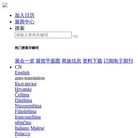
加入日历
展商中心
搜索
热门搜索关键词
展会一览
展馆平面图
商旅信息
资料下载
订阅电子期刊
CN
English
auto-translation
Български
Hrvatski
Čeština
Dánština
Nizozemština
Filipínština
francouzština
němčina
Italiano
Malese
Polacco