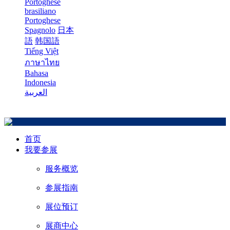
Portoghese
brasiliano
Portoghese
Spagnolo
日本
語
韩国語
Tiếng Việt
ภาษาไทย
Bahasa
Indonesia
العربية
首页
我要参展
服务概览
参展指南
展位预订
展商中心