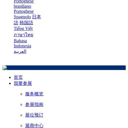
Portoghese
brasiliano
Portoghese
Spagnolo
日本
語
韩国語
Tiếng Việt
ภาษาไทย
Bahasa
Indonesia
العربية
首页
我要参展
服务概览
参展指南
展位预订
展商中心