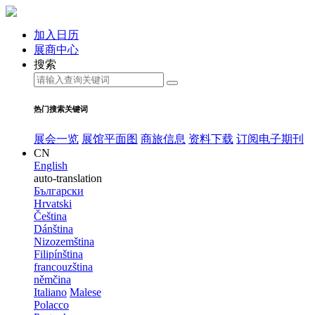
加入日历
展商中心
搜索
热门搜索关键词
展会一览
展馆平面图
商旅信息
资料下载
订阅电子期刊
CN
English
auto-translation
Български
Hrvatski
Čeština
Dánština
Nizozemština
Filipínština
francouzština
němčina
Italiano
Malese
Polacco