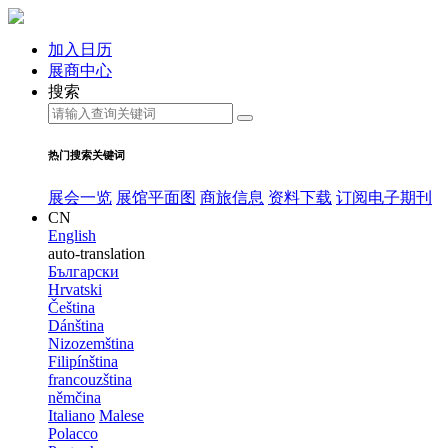
加入日历
展商中心
搜索
热门搜索关键词
展会一览
展馆平面图
商旅信息
资料下载
订阅电子期刊
CN
English
auto-translation
Български
Hrvatski
Čeština
Dánština
Nizozemština
Filipínština
francouzština
němčina
Italiano
Malese
Polacco