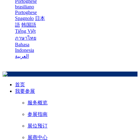
Portoghese
brasiliano
Portoghese
Spagnolo
日本
語
韩国語
Tiếng Việt
ภาษาไทย
Bahasa
Indonesia
العربية
首页
我要参展
服务概览
参展指南
展位预订
展商中心