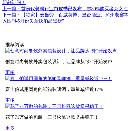
即刻订阅！
上一篇：首份代餐粉行业白皮书已发布，超80%购买者为女性
下一篇：【独家】麦当劳、百威英博、皇台酒业、泸州老窖等
入围“4-5月份失意快消品黑榜”
推荐阅读
创意时尚餐饮外卖包装设计，让品牌从“外”开始发声
更多
嘉士伯试用圆角的纸箱装啤酒，重量减轻近17%！
更多
花了71万做的包装，三只松鼠这款坚果稳了！
更多