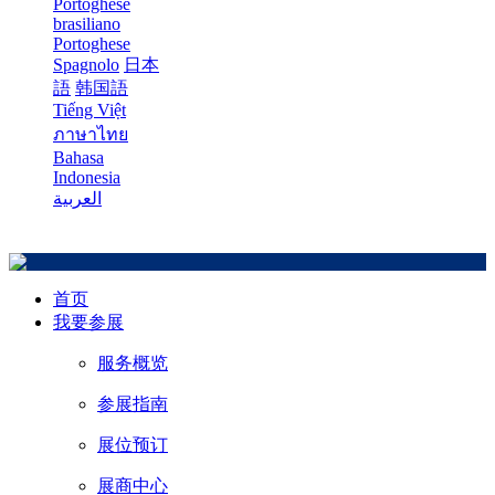
Portoghese
brasiliano
Portoghese
Spagnolo
日本
語
韩国語
Tiếng Việt
ภาษาไทย
Bahasa
Indonesia
العربية
首页
我要参展
服务概览
参展指南
展位预订
展商中心