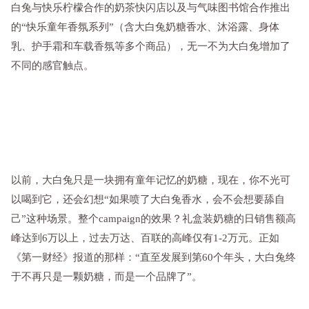
白兔与快乐柠檬合作的奶茶快闪店以及与气味图书馆合作推出
的“快乐童年香氛系列”（含大白兔奶糖香水、沐浴露、身体
乳、护手霜和车载香氛等多个商品），无一不为大白兔增加了
不同的感官触点。
以前，大白兔只是一块拥有童年记忆的奶糖，现在，你不光可
以喝到它，还会幻想“如果喷了大白兔香水，会不会想要舔自
己”这种场景。整个campaign的效果？礼盒装奶糖的日销售额高
峰达到6万以上，过去万达、百联的高峰仅有1-2万元。正如
《第一财经》报道的那样：“直至发展到第60个年头，大白兔终
于不再只是一颗奶糖，而是一个品牌了”。