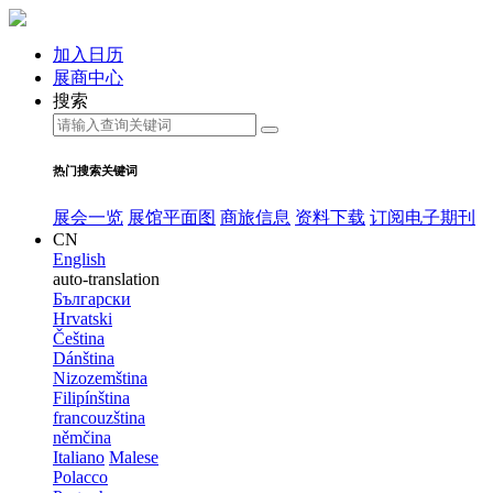
加入日历
展商中心
搜索
热门搜索关键词
展会一览
展馆平面图
商旅信息
资料下载
订阅电子期刊
CN
English
auto-translation
Български
Hrvatski
Čeština
Dánština
Nizozemština
Filipínština
francouzština
němčina
Italiano
Malese
Polacco