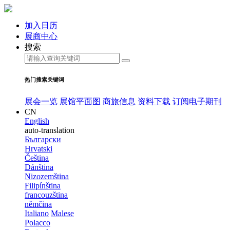
加入日历
展商中心
搜索
热门搜索关键词
展会一览
展馆平面图
商旅信息
资料下载
订阅电子期刊
CN
English
auto-translation
Български
Hrvatski
Čeština
Dánština
Nizozemština
Filipínština
francouzština
němčina
Italiano
Malese
Polacco