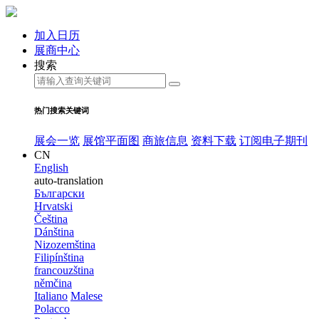
加入日历
展商中心
搜索
热门搜索关键词
展会一览
展馆平面图
商旅信息
资料下载
订阅电子期刊
CN
English
auto-translation
Български
Hrvatski
Čeština
Dánština
Nizozemština
Filipínština
francouzština
němčina
Italiano
Malese
Polacco