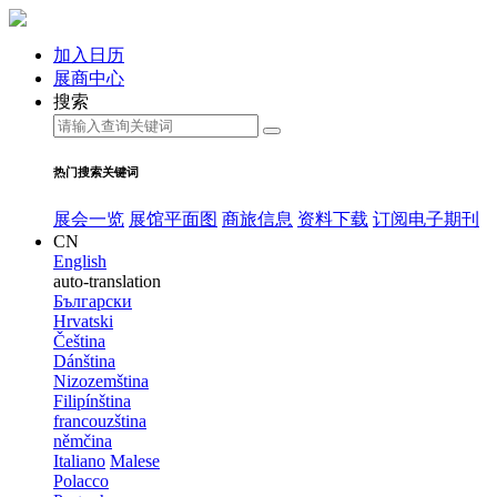
加入日历
展商中心
搜索
热门搜索关键词
展会一览
展馆平面图
商旅信息
资料下载
订阅电子期刊
CN
English
auto-translation
Български
Hrvatski
Čeština
Dánština
Nizozemština
Filipínština
francouzština
němčina
Italiano
Malese
Polacco