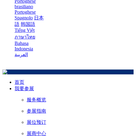
Portoghese
brasiliano
Portoghese
Spagnolo
日本
語
韩国語
Tiếng Việt
ภาษาไทย
Bahasa
Indonesia
العربية
首页
我要参展
服务概览
参展指南
展位预订
展商中心