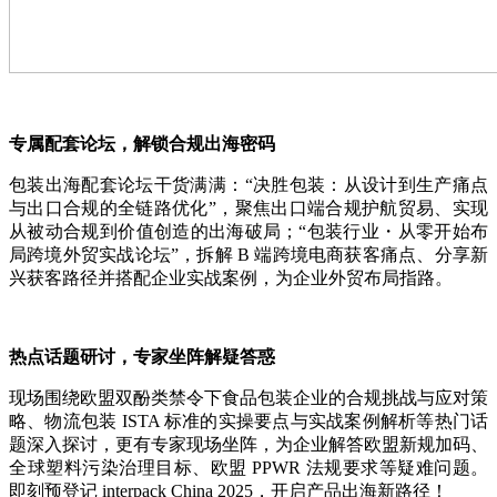
专属配套论坛，解锁合规出海密码
包装出海配套论坛干货满满：“决胜包装：从设计到生产痛点
与出口合规的全链路优化”，聚焦出口端合规护航贸易、实现
从被动合规到价值创造的出海破局；“包装行业・从零开始布
局跨境外贸实战论坛”，拆解 B 端跨境电商获客痛点、分享新
兴获客路径并搭配企业实战案例，为企业外贸布局指路。
热点话题研讨，专家坐阵解疑答惑
现场围绕欧盟双酚类禁令下食品包装企业的合规挑战与应对策
略、物流包装 ISTA 标准的实操要点与实战案例解析等热门话
题深入探讨，更有专家现场坐阵，为企业解答欧盟新规加码、
全球塑料污染治理目标、欧盟 PPWR 法规要求等疑难问题。
即刻预登记 interpack China 2025，开启产品出海新路径！