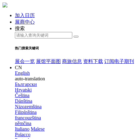
加入日历
展商中心
搜索
热门搜索关键词
展会一览
展馆平面图
商旅信息
资料下载
订阅电子期刊
CN
English
auto-translation
Български
Hrvatski
Čeština
Dánština
Nizozemština
Filipínština
francouzština
němčina
Italiano
Malese
Polacco