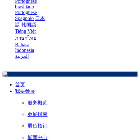
Portoghese
brasiliano
Portoghese
Spagnolo
日本
語
韩国語
Tiếng Việt
ภาษาไทย
Bahasa
Indonesia
العربية
首页
我要参展
服务概览
参展指南
展位预订
展商中心