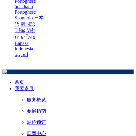
Portoghese
brasiliano
Portoghese
Spagnolo
日本
語
韩国語
Tiếng Việt
ภาษาไทย
Bahasa
Indonesia
العربية
首页
我要参展
服务概览
参展指南
展位预订
展商中心