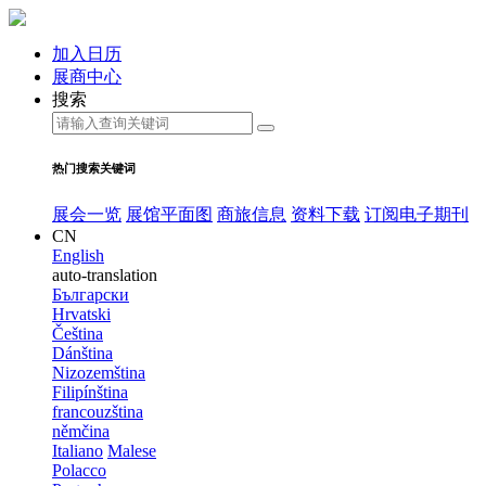
加入日历
展商中心
搜索
热门搜索关键词
展会一览
展馆平面图
商旅信息
资料下载
订阅电子期刊
CN
English
auto-translation
Български
Hrvatski
Čeština
Dánština
Nizozemština
Filipínština
francouzština
němčina
Italiano
Malese
Polacco