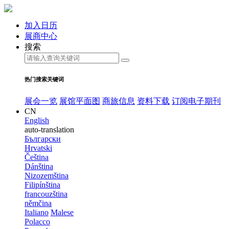
加入日历
展商中心
搜索
热门搜索关键词
展会一览
展馆平面图
商旅信息
资料下载
订阅电子期刊
CN
English
auto-translation
Български
Hrvatski
Čeština
Dánština
Nizozemština
Filipínština
francouzština
němčina
Italiano
Malese
Polacco