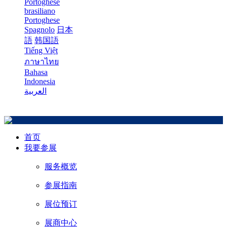
Portoghese
brasiliano
Portoghese
Spagnolo
日本
語
韩国語
Tiếng Việt
ภาษาไทย
Bahasa
Indonesia
العربية
首页
我要参展
服务概览
参展指南
展位预订
展商中心