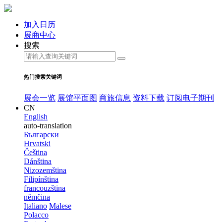
加入日历
展商中心
搜索
热门搜索关键词
展会一览
展馆平面图
商旅信息
资料下载
订阅电子期刊
CN
English
auto-translation
Български
Hrvatski
Čeština
Dánština
Nizozemština
Filipínština
francouzština
němčina
Italiano
Malese
Polacco