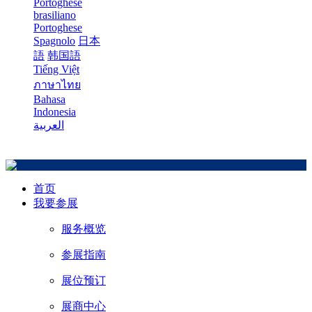
Portoghese
brasiliano
Portoghese
Spagnolo
日本
語
韩国語
Tiếng Việt
ภาษาไทย
Bahasa
Indonesia
العربية
首页
我要参展
服务概览
参展指南
展位预订
展商中心