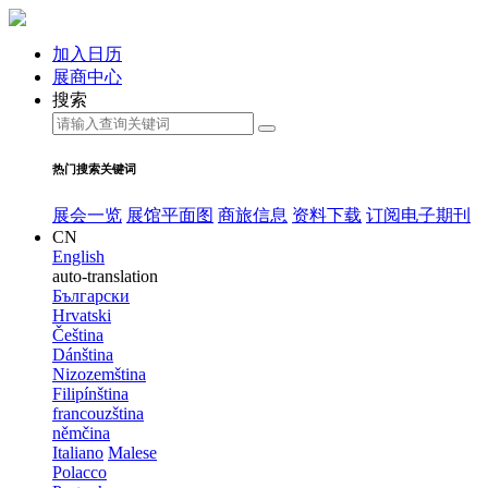
加入日历
展商中心
搜索
热门搜索关键词
展会一览
展馆平面图
商旅信息
资料下载
订阅电子期刊
CN
English
auto-translation
Български
Hrvatski
Čeština
Dánština
Nizozemština
Filipínština
francouzština
němčina
Italiano
Malese
Polacco