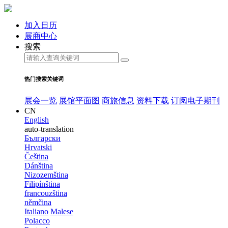
加入日历
展商中心
搜索
热门搜索关键词
展会一览
展馆平面图
商旅信息
资料下载
订阅电子期刊
CN
English
auto-translation
Български
Hrvatski
Čeština
Dánština
Nizozemština
Filipínština
francouzština
němčina
Italiano
Malese
Polacco