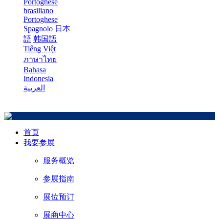
Portoghese
brasiliano
Portoghese
Spagnolo
日本
語
韩国語
Tiếng Việt
ภาษาไทย
Bahasa
Indonesia
العربية
首页
我要参展
服务概览
参展指南
展位预订
展商中心