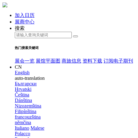
加入日历
展商中心
搜索
热门搜索关键词
展会一览
展馆平面图
商旅信息
资料下载
订阅电子期刊
CN
English
auto-translation
Български
Hrvatski
Čeština
Dánština
Nizozemština
Filipínština
francouzština
němčina
Italiano
Malese
Polacco