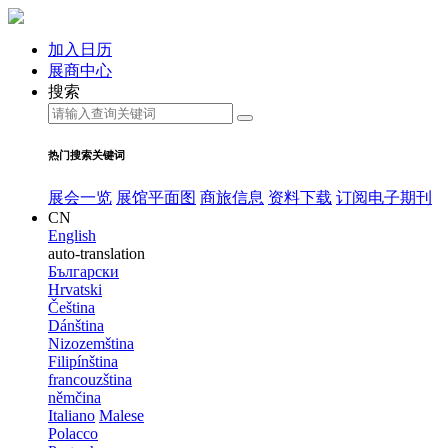
加入日历
展商中心
搜索
热门搜索关键词
展会一览
展馆平面图
商旅信息
资料下载
订阅电子期刊
CN
English
auto-translation
Български
Hrvatski
Čeština
Dánština
Nizozemština
Filipínština
francouzština
němčina
Italiano
Malese
Polacco