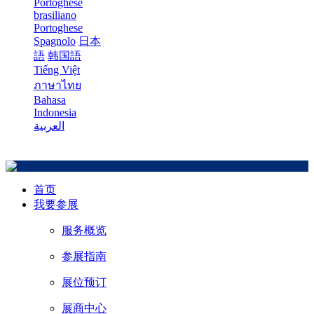
Portoghese
brasiliano
Portoghese
Spagnolo
日本
語
韩国語
Tiếng Việt
ภาษาไทย
Bahasa
Indonesia
العربية
首页
我要参展
服务概览
参展指南
展位预订
展商中心