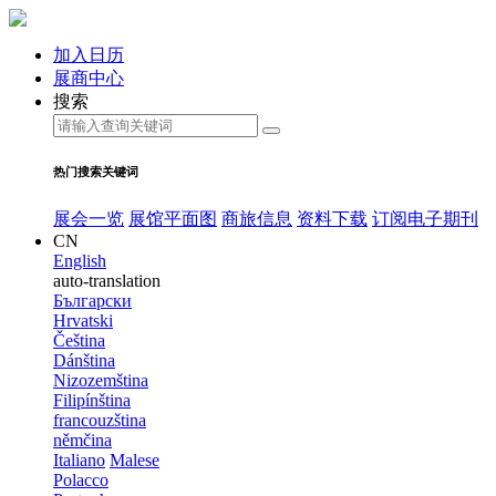
加入日历
展商中心
搜索
热门搜索关键词
展会一览
展馆平面图
商旅信息
资料下载
订阅电子期刊
CN
English
auto-translation
Български
Hrvatski
Čeština
Dánština
Nizozemština
Filipínština
francouzština
němčina
Italiano
Malese
Polacco