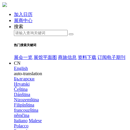
加入日历
展商中心
搜索
热门搜索关键词
展会一览
展馆平面图
商旅信息
资料下载
订阅电子期刊
CN
English
auto-translation
Български
Hrvatski
Čeština
Dánština
Nizozemština
Filipínština
francouzština
němčina
Italiano
Malese
Polacco