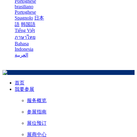
Portoghese
brasiliano
Portoghese
Spagnolo
日本
語
韩国語
Tiếng Việt
ภาษาไทย
Bahasa
Indonesia
العربية
首页
我要参展
服务概览
参展指南
展位预订
展商中心