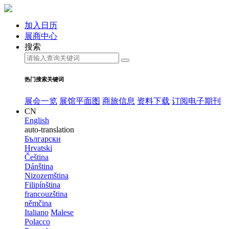
加入日历
展商中心
搜索
热门搜索关键词
展会一览
展馆平面图
商旅信息
资料下载
订阅电子期刊
CN
English
auto-translation
Български
Hrvatski
Čeština
Dánština
Nizozemština
Filipínština
francouzština
němčina
Italiano
Malese
Polacco