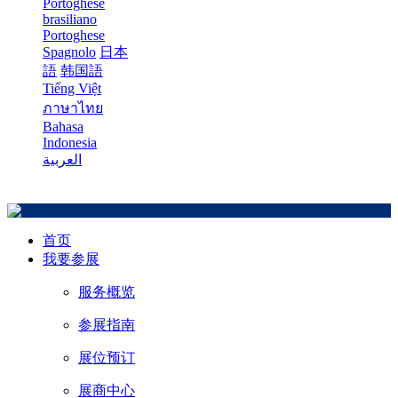
Portoghese
brasiliano
Portoghese
Spagnolo
日本
語
韩国語
Tiếng Việt
ภาษาไทย
Bahasa
Indonesia
العربية
首页
我要参展
服务概览
参展指南
展位预订
展商中心