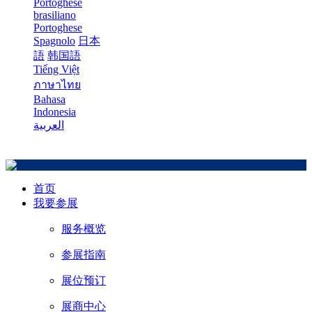
Portoghese
brasiliano
Portoghese
Spagnolo
日本
語
韩国語
Tiếng Việt
ภาษาไทย
Bahasa
Indonesia
العربية
首页
我要参展
服务概览
参展指南
展位预订
展商中心