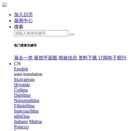
加入日历
展商中心
搜索
热门搜索关键词
展会一览
展馆平面图
商旅信息
资料下载
订阅电子期刊
CN
English
auto-translation
Български
Hrvatski
Čeština
Dánština
Nizozemština
Filipínština
francouzština
němčina
Italiano
Malese
Polacco